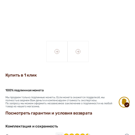
+
+
Купить в 1 клик
100% подлинная монета
Мы продаем только подлинные монеты. Если монета окажется подделкой, мы
полностью вернем Вам деньги и компенсируем стоимость экспертизы.
По запросу мы можем оформить независимое заключение о подлинности на любой
товар из нашего магазина.
Посмотреть гарантии и условия возврата
Комплектация и сохранность