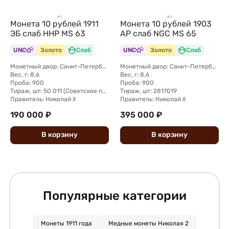
Монета 10 рублей 1911
Монета 10 рублей 1903
ЭБ слаб ННР MS 63
АР слаб NGC MS 65
UNC
Золото
Слаб
UNC
Золото
Слаб
Монетный двор: Санкт-Петербургский монетный двор
Монетный двор: Санкт-Петербургский монетный двор
Вес, г: 8,6
Вес, г: 8,6
Проба: 900
Проба: 900
Тираж, шт: 50 011 (Советское правительство с декабря 1925 г. по март 1926 г. отчеканило 2 011 000 10-ти рублевого достоинства царского образца, предположительно штемпелями 1911 г.)
Тираж, шт: 2817019
Правитель: Николай II
Правитель: Николай II
190 000 ₽
395 000 ₽
В
корзину
В
корзину
Популярные категории
Монеты 1911 года
Медные монеты Николая 2