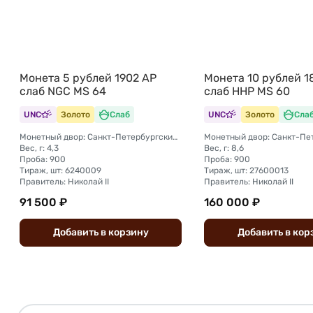
Монета 5 рублей 1902 АР
Монета 10 рублей 1
слаб NGC MS 64
слаб ННР MS 60
UNC
Золото
Слаб
UNC
Золото
Сла
Монетный двор: Санкт-Петербургский монетный двор
Вес, г: 4,3
Вес, г: 8,6
Проба: 900
Проба: 900
Тираж, шт: 6240009
Тираж, шт: 27600013
Правитель: Николай II
Правитель: Николай II
91 500 ₽
160 000 ₽
Добавить
в
корзину
Добавить
в
кор