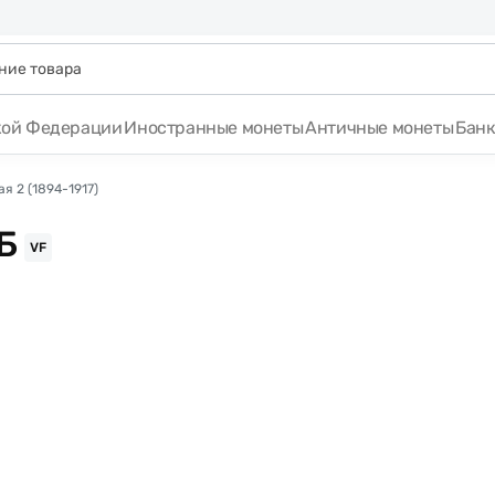
кой Федерации
Иностранные монеты
Античные монеты
Бан
я 2 (1894-1917)
Б
VF