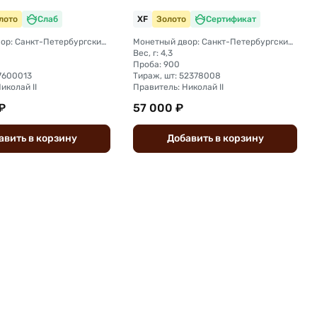
лото
Слаб
XF
Золото
Сертификат
Монетный двор: Санкт-Петербургский монетный двор
Монетный двор: Санкт-Петербургский монетный двор
Вес, г: 4,3
Проба: 900
27600013
Тираж, шт: 52378008
иколай II
Правитель: Николай II
₽
57 000 ₽
авить
в
корзину
Добавить
в
корзину