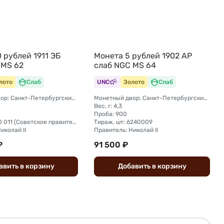
 рублей 1911 ЭБ
Монета 5 рублей 1902 АР
 MS 62
слаб NGC MS 64
лото
Слаб
UNC
Золото
Слаб
Монетный двор: Санкт-Петербургский монетный двор
Монетный двор: Санкт-Петербургский монетный двор
Вес, г: 4,3
Проба: 900
Тираж, шт: 50 011 (Советское правительство с декабря 1925 г. по март 1926 г. отчеканило 2 011 000 10-ти рублевого достоинства царского образца, предположительно штемпелями 1911 г.)
Тираж, шт: 6240009
иколай II
Правитель: Николай II
₽
91 500 ₽
авить
в
корзину
Добавить
в
корзину