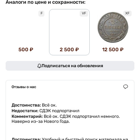
Аналоги по цене и сохранности:
XF
F
VF
500 ₽
2 500 ₽
12 500 ₽
Подписаться на обновления
Отзывы о нас
Достоинства:
Всё ок.
Недостатки:
СДЭК подпортачил
Комментарий:
Всё ок. СДЭК подпортачил немного.
Наверно из-за Нового Года.
Достоинства:
Удобный и быстрый поиск материала на