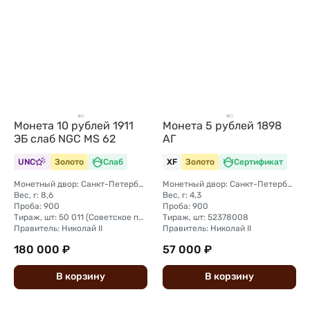
Монета 10 рублей 1911
Монета 5 рублей 1898
ЭБ слаб NGC MS 62
АГ
UNC
Золото
Слаб
XF
Золото
Сертификат
Монетный двор: Санкт-Петербургский монетный двор
Монетный двор: Санкт-Петербургский монетный двор
Вес, г: 8,6
Вес, г: 4,3
Проба: 900
Проба: 900
Тираж, шт: 50 011 (Советское правительство с декабря 1925 г. по март 1926 г. отчеканило 2 011 000 10-ти рублевого достоинства царского образца, предположительно штемпелями 1911 г.)
Тираж, шт: 52378008
Правитель: Николай II
Правитель: Николай II
180 000 ₽
57 000 ₽
В
корзину
В
корзину