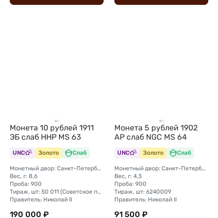
Монета 10 рублей 1911
Монета 5 рублей 1902
ЭБ слаб ННР MS 63
АР слаб NGC MS 64
UNC
Золото
Слаб
UNC
Золото
Слаб
Монетный двор: Санкт-Петербургский монетный двор
Монетный двор: Санкт-Петербургский монетный двор
Вес, г: 8,6
Вес, г: 4,3
Проба: 900
Проба: 900
Тираж, шт: 50 011 (Советское правительство с декабря 1925 г. по март 1926 г. отчеканило 2 011 000 10-ти рублевого достоинства царского образца, предположительно штемпелями 1911 г.)
Тираж, шт: 6240009
Правитель: Николай II
Правитель: Николай II
190 000 ₽
91 500 ₽