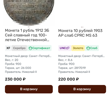
Монета 1 рубль 1912 ЭБ
Монета 10 рублей 1903
Сей славный год 100-
АР слаб CPRC MS 63
летие Отечественной
войны 1812
XF
Серебро
Сертификат
UNC
Золото
Слаб
Монетный двор: Санкт-Петербургский монетный двор
Монетный двор: Санкт-Петербургский монетный двор
Вес, г: 20
Вес, г: 8,6
Проба: 900
Проба: 900
Тираж, шт: 26 000
Тираж, шт: 2817019
Правитель: Николай II
Правитель: Николай II
230 000 ₽
220 000 ₽
В
корзину
В
корзину