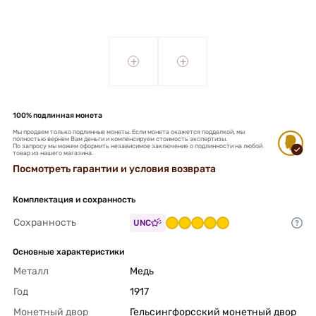
+
+
100% подлинная монета
Мы продаем только подлинные монеты. Если монета окажется подделкой, мы
полностью вернем Вам деньги и компенсируем стоимость экспертизы.
По запросу мы можем оформить независимое заключение о подлинности на любой
товар из нашего магазина.
Посмотреть гарантии и условия возврата
Комплектация и сохранность
Сохранность
UNC
Основные характеристики
Металл
Медь 
Год
1917 
Монетный двор
Гельсингфорсский монетный двор 