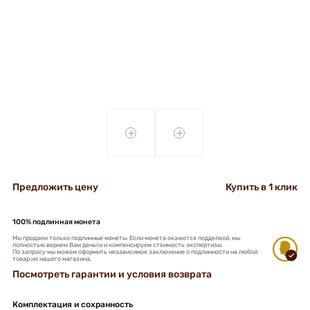
+
+
Предложить цену
Купить в 1 клик
100% подлинная монета
Мы продаем только подлинные монеты. Если монета окажется подделкой, мы
полностью вернем Вам деньги и компенсируем стоимость экспертизы.
По запросу мы можем оформить независимое заключение о подлинности на любой
товар из нашего магазина.
Посмотреть гарантии и условия возврата
Комплектация и сохранность