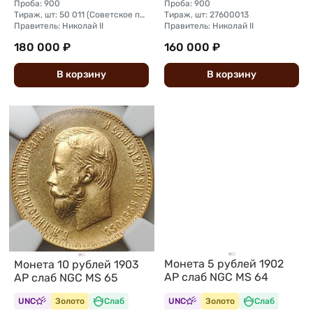
Проба: 900
Проба: 900
Тираж, шт: 50 011 (Советское правительство с декабря 1925 г. по март 1926 г. отчеканило 2 011 000 10-ти рублевого достоинства царского образца, предположительно штемпелями 1911 г.)
Тираж, шт: 27600013
Правитель: Николай II
Правитель: Николай II
180 000 ₽
160 000 ₽
В
корзину
В
корзину
Монета 5 рублей 1902
Монета 10 рублей 1903
АР слаб NGC MS 64
АР слаб NGC MS 65
UNC
Золото
Слаб
UNC
Золото
Слаб