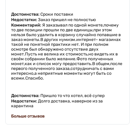
Достоинства:
Сроки поставки
Недостатки:
Заказ пришел не полностью
Комментарий:
Я заказывал по одной монете,почему
то две позиции прошли по две единицы,при этом
нельзя было удалить в корзину случайно попавшие в
заказ монеты.В других нумизм.интернет- магазинах
такой не понятной практики нет. И при полном
осмотре был обнаружено отсутствие двух
монет.Пусть не велика их стоимость,но видеть их в
своём собрании было желание.Фото полученных
монет,как и список могу предоставить.В общем,после
первого полученного заказа,сотрудничать с вами
интересно,а неприятные моменты могут быть со
всеми.Спасибо.
Достоинства:
Пришло то что хотел, всё супер
Недостатки:
Долго доставка, наверное из за
карантина
Больше отзывов