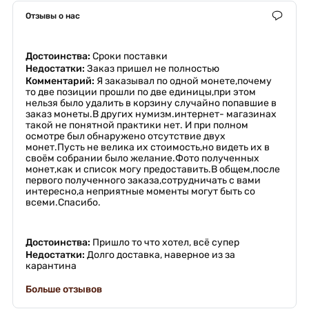
Отзывы о нас
Достоинства:
Сроки поставки
Недостатки:
Заказ пришел не полностью
Комментарий:
Я заказывал по одной монете,почему
то две позиции прошли по две единицы,при этом
нельзя было удалить в корзину случайно попавшие в
заказ монеты.В других нумизм.интернет- магазинах
такой не понятной практики нет. И при полном
осмотре был обнаружено отсутствие двух
монет.Пусть не велика их стоимость,но видеть их в
своём собрании было желание.Фото полученных
монет,как и список могу предоставить.В общем,после
первого полученного заказа,сотрудничать с вами
интересно,а неприятные моменты могут быть со
всеми.Спасибо.
Достоинства:
Пришло то что хотел, всё супер
Недостатки:
Долго доставка, наверное из за
карантина
Больше отзывов