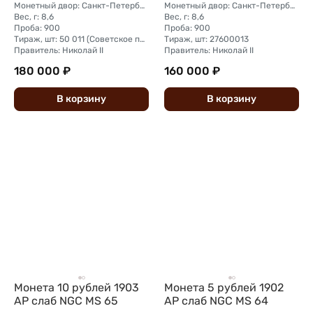
Монетный двор: Санкт-Петербургский монетный двор
Монетный двор: Санкт-Петербургский монетный двор
Вес, г: 8,6
Вес, г: 8,6
Проба: 900
Проба: 900
Тираж, шт: 50 011 (Советское правительство с декабря 1925 г. по март 1926 г. отчеканило 2 011 000 10-ти рублевого достоинства царского образца, предположительно штемпелями 1911 г.)
Тираж, шт: 27600013
Правитель: Николай II
Правитель: Николай II
180 000 ₽
160 000 ₽
В
корзину
В
корзину
Монета 10 рублей 1903
Монета 5 рублей 1902
АР слаб NGC MS 65
АР слаб NGC MS 64