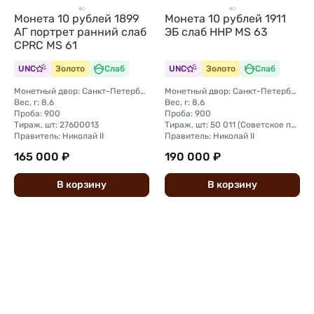
Монета 10 рублей 1899
Монета 10 рублей 1911
АГ портрет ранний слаб
ЭБ слаб ННР MS 63
CPRC MS 61
UNC
Золото
Слаб
UNC
Золото
Слаб
Монетный двор: Санкт-Петербургский монетный двор
Монетный двор: Санкт-Петербургский монетный двор
Вес, г: 8,6
Вес, г: 8,6
Проба: 900
Проба: 900
Тираж, шт: 27600013
Тираж, шт: 50 011 (Советское правительство с декабря 1925 г. по март 1926 г. отчеканило 2 011 000 10-ти рублевого достоинства царского образца, предположительно штемпелями 1911 г.)
Правитель: Николай II
Правитель: Николай II
165 000 ₽
190 000 ₽
В
корзину
В
корзину