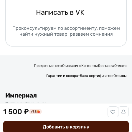
Написать в VK
Проконсультируем по ассортименту, поможем
найти нужный товар, развеем сомнения
Продать монеты
О магазине
Контакты
Доставка
Оплата
Гарантии и возврат
База сертификатов
Отзывы
Империал
Подписывайтесь на нас:
1 500 ₽
+75
Вакансии
Публичная оферта
Политика обработки персональных данных
Карта сайта
Добавить в корзину
© 2016 – 2026 ИП Титов Александр Михайлович