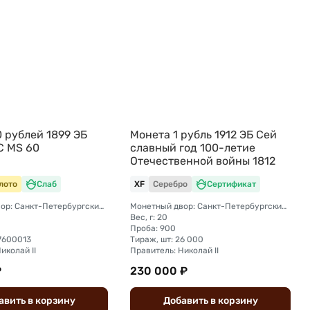
 рублей 1899 ЭБ
Монета 1 рубль 1912 ЭБ Сей
C MS 60
славный год 100-летие
Отечественной войны 1812
лото
Слаб
XF
Серебро
Сертификат
Монетный двор: Санкт-Петербургский монетный двор
Монетный двор: Санкт-Петербургский монетный двор
Вес, г: 20
Проба: 900
27600013
Тираж, шт: 26 000
иколай II
Правитель: Николай II
₽
230 000 ₽
авить
в
корзину
Добавить
в
корзину