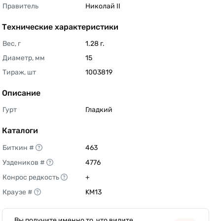
Правитель
Николай II 
Технические характеристики
Вес, г
1.28 г. 
Диаметр, мм
15 
Тираж, шт
1003819 
Описание
Гурт
Гладкий 
Каталоги
Биткин #
463 
Уздеников #
4776 
Конрос редкость
+ 
Краузе #
KM13 
Вы получите именно то, что видите