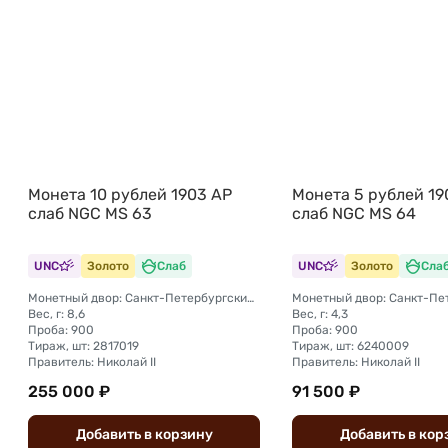
Монета 10 рублей 1903 АР
Монета 5 рублей 19
слаб NGC MS 63
слаб NGC MS 64
UNC
Золото
Слаб
UNC
Золото
Сла
Монетный двор: Санкт-Петербургский монетный двор
Вес, г: 8,6
Вес, г: 4,3
Проба: 900
Проба: 900
Тираж, шт: 2817019
Тираж, шт: 6240009
Правитель: Николай II
Правитель: Николай II
255 000 ₽
91 500 ₽
Добавить
в
корзину
Добавить
в
кор