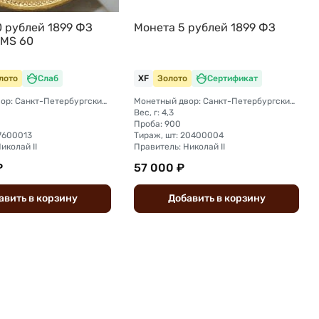
0 рублей 1899 ФЗ
Монета 5 рублей 1899 ФЗ
 MS 60
лото
Слаб
XF
Золото
Сертификат
Монетный двор: Санкт-Петербургский монетный двор
Монетный двор: Санкт-Петербургский монетный двор
Вес, г: 4,3
Проба: 900
27600013
Тираж, шт: 20400004
иколай II
Правитель: Николай II
₽
57 000 ₽
авить
в
корзину
Добавить
в
корзину