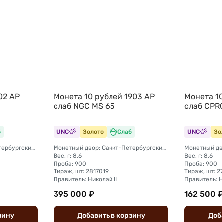
02 АР
Монета 10 рублей 1903 АР
Монета 10
слаб NGC MS 65
слаб CPR
б
UNC
Золото
Слаб
UNC
Зо
Монетный двор: Санкт-Петербургский монетный двор
Монетный двор: Санкт-Петербургский монетный двор
Вес, г: 8,6
Вес, г: 8,6
Проба: 900
Проба: 900
Тираж, шт: 2817019
Тираж, шт: 
Правитель: Николай II
Правитель: Н
395 000 ₽
162 500 
зину
Добавить
в
корзину
Доб