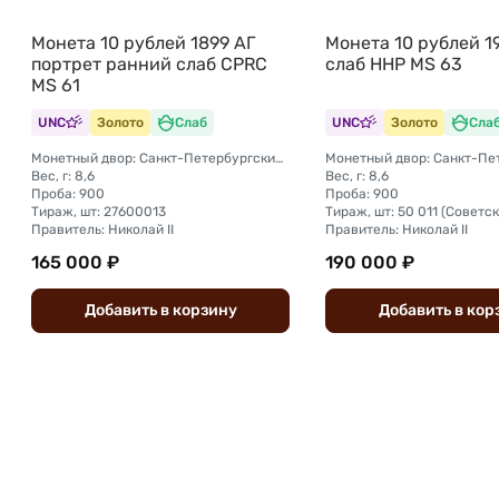
Монета 10 рублей 1899 АГ
Монета 10 рублей 19
портрет ранний слаб CPRC
слаб ННР MS 63
MS 61
UNC
Золото
Слаб
UNC
Золото
Сла
Монетный двор: Санкт-Петербургский монетный двор
Вес, г: 8,6
Вес, г: 8,6
Проба: 900
Проба: 900
Тираж, шт: 27600013
Правитель: Николай II
Правитель: Николай II
165 000 ₽
190 000 ₽
Добавить
в
корзину
Добавить
в
кор