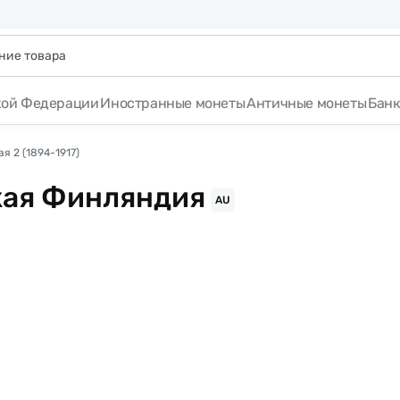
кой Федерации
Иностранные монеты
Античные монеты
Бан
я 2 (1894-1917)
ская Финляндия
AU