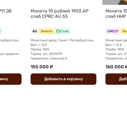
11 ЭБ
Монета 10 рублей 1903 АР
Монета 1
слаб CPRC AU 55
слаб ННР
б
AU
Золото
Слаб
UNC
Зо
Монетный двор: Санкт-Петербургский монетный двор
Монетный двор: Санкт-Петербургский монетный двор
Вес, г: 8,6
Вес, г: 8,6
Проба: 900
Проба: 900
Тираж, шт: 50 011 (Советское правительство с декабря 1925 г. по март 1926 г. отчеканило 2 011 000 10-ти рублевого достоинства царского образца, предположительно штемпелями 1911 г.)
Тираж, шт: 2817019
Тираж, шт: 
Правитель: Николай II
Правитель: Н
155 000 ₽
160 000 
зину
Добавить
в
корзину
Доб