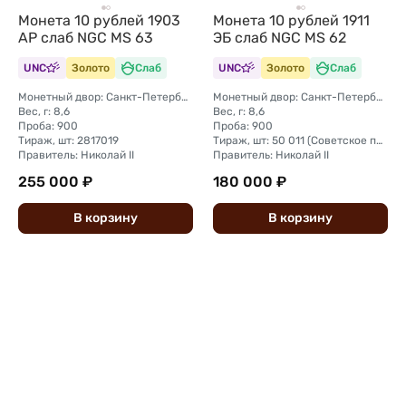
Монета 10 рублей 1903
Монета 10 рублей 1911
АР слаб NGC MS 63
ЭБ слаб NGC MS 62
UNC
Золото
Слаб
UNC
Золото
Слаб
Монетный двор: Санкт-Петербургский монетный двор
Монетный двор: Санкт-Петербургский монетный двор
Вес, г: 8,6
Вес, г: 8,6
Проба: 900
Проба: 900
Тираж, шт: 2817019
Тираж, шт: 50 011 (Советское правительство с декабря 1925 г. по март 1926 г. отчеканило 2 011 000 10-ти рублевого достоинства царского образца, предположительно штемпелями 1911 г.)
Правитель: Николай II
Правитель: Николай II
255 000 ₽
180 000 ₽
В
корзину
В
корзину