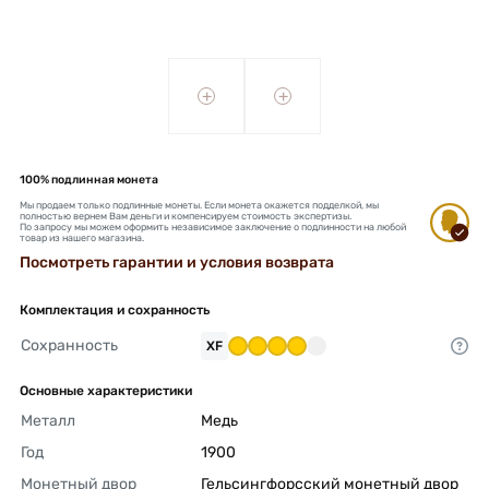
+
+
100% подлинная монета
Мы продаем только подлинные монеты. Если монета окажется подделкой, мы
полностью вернем Вам деньги и компенсируем стоимость экспертизы.
По запросу мы можем оформить независимое заключение о подлинности на любой
товар из нашего магазина.
Посмотреть гарантии и условия возврата
Комплектация и сохранность
Сохранность
XF
Основные характеристики
Металл
Медь 
Год
1900 
Монетный двор
Гельсингфорсский монетный двор 