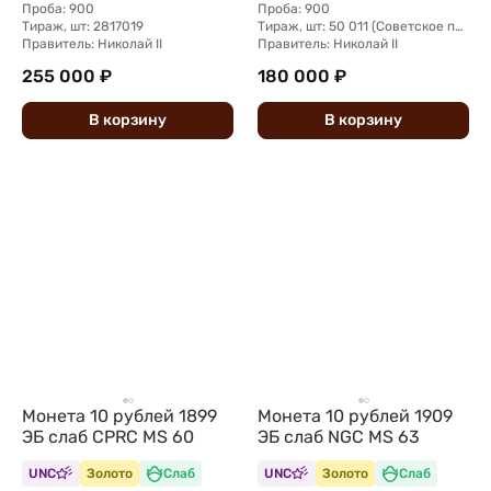
Проба: 900
Проба: 900
Тираж, шт: 2817019
Тираж, шт: 50 011 (Советское правительство с декабря 1925 г. по март 1926 г. отчеканило 2 011 000 10-ти рублевого достоинства царского образца, предположительно штемпелями 1911 г.)
Правитель: Николай II
Правитель: Николай II
255 000 ₽
180 000 ₽
В
корзину
В
корзину
Монета 10 рублей 1899
Монета 10 рублей 1909
ЭБ слаб CPRC MS 60
ЭБ слаб NGC MS 63
UNC
Золото
Слаб
UNC
Золото
Слаб