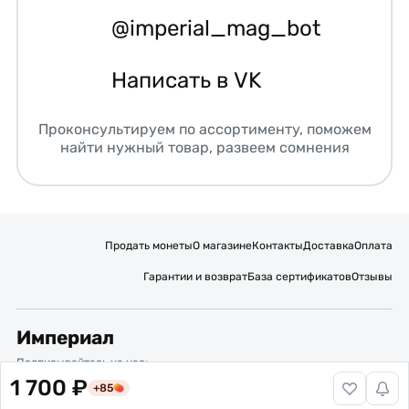
@imperial_mag_bot
Написать в VK
Проконсультируем по ассортименту, поможем
найти нужный товар, развеем сомнения
Продать монеты
О магазине
Контакты
Доставка
Оплата
Гарантии и возврат
База сертификатов
Отзывы
Империал
Подписывайтесь на нас:
1 700 ₽
+85
Вакансии
Публичная оферта