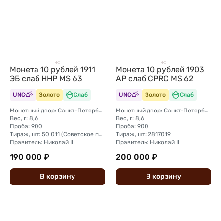
Монета 10 рублей 1911
Монета 10 рублей 1903
ЭБ слаб ННР MS 63
АР слаб CPRC MS 62
UNC
Золото
Слаб
UNC
Золото
Слаб
Монетный двор: Санкт-Петербургский монетный двор
Монетный двор: Санкт-Петербургский монетный двор
Вес, г: 8,6
Вес, г: 8,6
Проба: 900
Проба: 900
Тираж, шт: 50 011 (Советское правительство с декабря 1925 г. по март 1926 г. отчеканило 2 011 000 10-ти рублевого достоинства царского образца, предположительно штемпелями 1911 г.)
Тираж, шт: 2817019
Правитель: Николай II
Правитель: Николай II
190 000 ₽
200 000 ₽
В
корзину
В
корзину