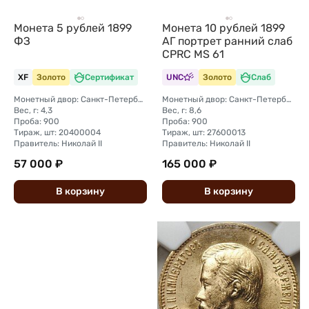
Монета 5 рублей 1899
Монета 10 рублей 1899
ФЗ
АГ портрет ранний слаб
CPRC MS 61
XF
Золото
Сертификат
UNC
Золото
Слаб
Монетный двор: Санкт-Петербургский монетный двор
Монетный двор: Санкт-Петербургский монетный двор
Вес, г: 4,3
Вес, г: 8,6
Проба: 900
Проба: 900
Тираж, шт: 20400004
Тираж, шт: 27600013
Правитель: Николай II
Правитель: Николай II
57 000 ₽
165 000 ₽
В
корзину
В
корзину