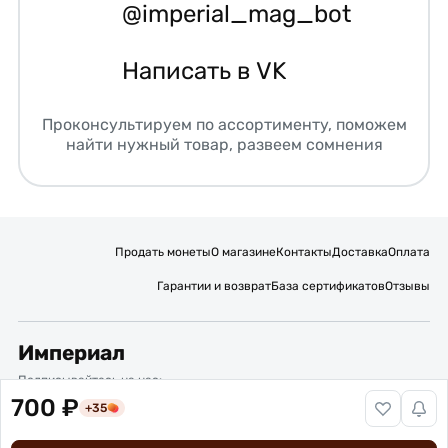
@imperial_mag_bot
Написать в VK
Проконсультируем по ассортименту, поможем
найти нужный товар, развеем сомнения
Продать монеты
О магазине
Контакты
Доставка
Оплата
Гарантии и возврат
База сертификатов
Отзывы
Империал
Подписывайтесь на нас:
700 ₽
+35
Вакансии
Публичная оферта
Политика обработки персональных данных