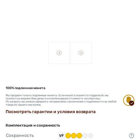
+
+
100% подлинная монета
Мы продаем только подлинные монеты. Если монета окажется подделкой, мы
полностью вернем Вам деньги и компенсируем стоимость экспертизы.
По запросу мы можем оформить независимое заключение о подлинности на любой
товар из нашего магазина.
Посмотреть гарантии и условия возврата
Комплектация и сохранность
Сохранность
VF