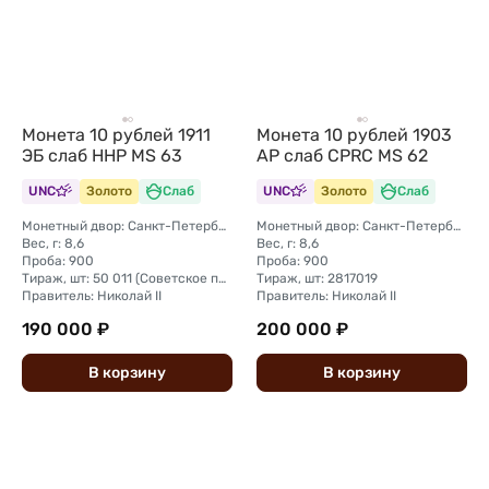
Монета 10 рублей 1911
Монета 10 рублей 1903
ЭБ слаб ННР MS 63
АР слаб CPRC MS 62
UNC
Золото
Слаб
UNC
Золото
Слаб
Монетный двор: Санкт-Петербургский монетный двор
Монетный двор: Санкт-Петербургский монетный двор
Вес, г: 8,6
Вес, г: 8,6
Проба: 900
Проба: 900
Тираж, шт: 50 011 (Советское правительство с декабря 1925 г. по март 1926 г. отчеканило 2 011 000 10-ти рублевого достоинства царского образца, предположительно штемпелями 1911 г.)
Тираж, шт: 2817019
Правитель: Николай II
Правитель: Николай II
190 000 ₽
200 000 ₽
В
корзину
В
корзину