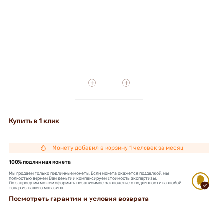
+
+
Купить в 1 клик
Монету добавил в корзину 1 человек за месяц
100% подлинная монета
Мы продаем только подлинные монеты. Если монета окажется подделкой, мы
полностью вернем Вам деньги и компенсируем стоимость экспертизы.
По запросу мы можем оформить независимое заключение о подлинности на любой
товар из нашего магазина.
Посмотреть гарантии и условия возврата