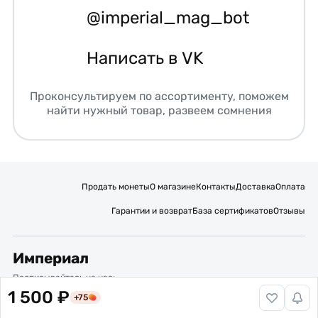
@imperial_mag_bot
Написать в VK
Проконсультируем по ассортименту, поможем
найти нужный товар, развеем сомнения
Продать монеты
О магазине
Контакты
Доставка
Оплата
Гарантии и возврат
База сертификатов
Отзывы
Империал
Подписывайтесь на нас:
1 500 ₽
+75
Вакансии
Публичная оферта