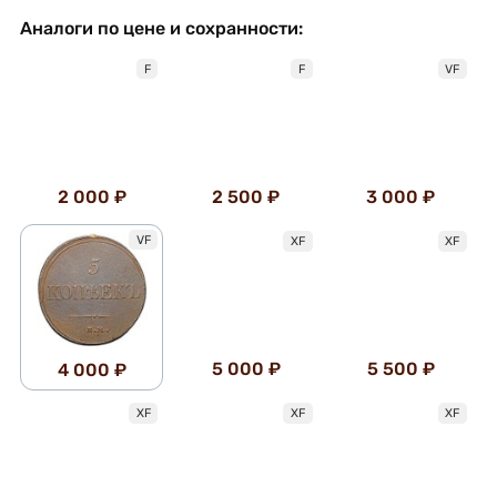
Аналоги по цене и сохранности:
F
F
VF
2 000 ₽
2 500 ₽
3 000 ₽
VF
XF
XF
5 000 ₽
5 500 ₽
4 000 ₽
XF
XF
XF