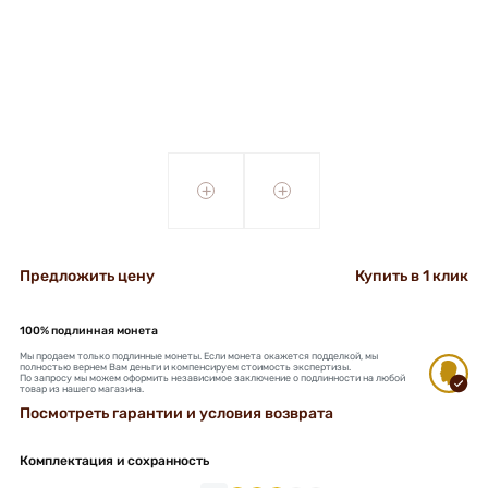
+
+
Предложить цену
Купить в 1 клик
100% подлинная монета
Мы продаем только подлинные монеты. Если монета окажется подделкой, мы
полностью вернем Вам деньги и компенсируем стоимость экспертизы.
По запросу мы можем оформить независимое заключение о подлинности на любой
товар из нашего магазина.
Посмотреть гарантии и условия возврата
Комплектация и сохранность