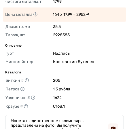
чистого металла, г
17,99 
Цена металла
164 x 17.99 = 2952 ₽ 
Диаметр, мм
35,5 
Тираж, шт
2928585 
Описание
Гурт
Надпись 
Минцмейстер
Константин Бутенев 
Каталоги
Биткин #
205 
Петров
1,5 рубля 
Уздеников #
1622 
Краузе #
C168.1 
Монета в единственном экземпляре,
представлена на фото. Вы получите