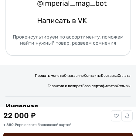
@imperial_mag_bot
Написать в VK
Проконсультируем по ассортименту, поможем
найти нужный товар, развеем сомнения
Продать монеты
О магазине
Контакты
Доставка
Оплата
Гарантии и возврат
База сертификатов
Отзывы
Империал
22 000 ₽
Подписывайтесь на нас:
+ 880 ₽
Вакансии
при оплате банковской картой
Публичная оферта
Политика обработки персональных данных