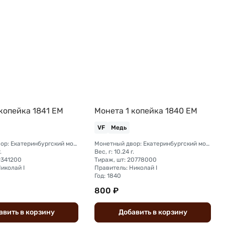
копейка 1841 ЕМ
Монета 1 копейка 1840 ЕМ
VF
Медь
Монетный двор: Екатеринбургский монетный двор
Монетный двор: Екатеринбургский монетный двор
.
Вес, г: 10.24 г.
9341200
Тираж, шт: 20778000
иколай I
Правитель: Николай I
Год: 1840
800 ₽
авить
в
корзину
Добавить
в
корзину