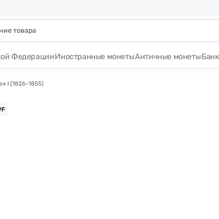
кой Федерации
Иностранные монеты
Античные монеты
Бан
я I (1826-1855)
VF