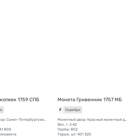
 копеек 1759 СПБ
Монета Гривенник 1757 МБ
о
F
Серебро
Монетный двор: Санкт-Петербургский монетный двор
Монетный двор: Красный монетный двор (Москва)
Вес, г: 2,42
81 800
Проба: 802
Елизавета
Тираж, шт: 401 320