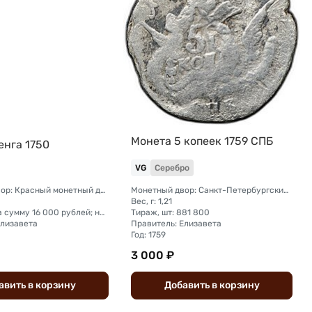
Монета 5 копеек 1759 СПБ
енга 1750
VG
Серебро
Монетный двор: Красный монетный двор (Москва); Екатеринбургский монетный двор
Монетный двор: Санкт-Петербургский монетный двор
Вес, г: 1,21
Тираж, шт: на сумму 16 000 рублей; на сумму 258 980 рублей
Тираж, шт: 881 800
Елизавета
Правитель: Елизавета
Год: 1759
3 000 ₽
авить
в
корзину
Добавить
в
корзину