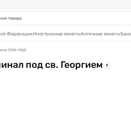
кой Федерации
Иностранные монеты
Античные монеты
Бан
еты (1741-1762)
инал под св. Георгием
F