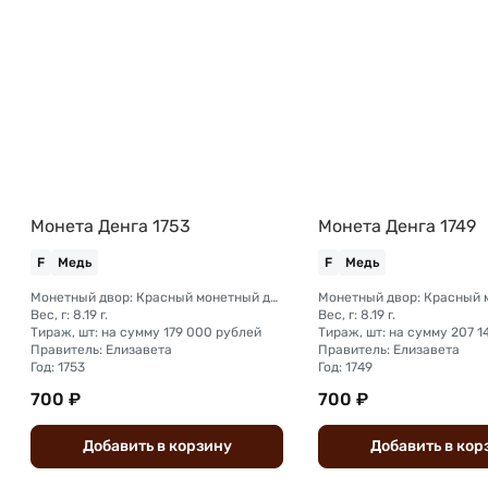
Монета Денга 1753
Монета Денга 1749
F
Медь
F
Медь
Монетный двор: Красный монетный двор (Москва)
Вес, г: 8.19 г.
Вес, г: 8.19 г.
Тираж, шт: на сумму 179 000 рублей
Правитель: Елизавета
Правитель: Елизавета
Год: 1753
Год: 1749
700 ₽
700 ₽
Добавить
в
корзину
Добавить
в
кор