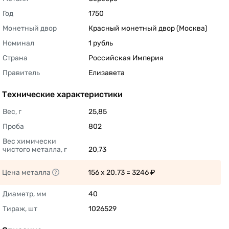
Год
1750 
Монетный двор
Красный монетный двор (Москва) 
Номинал
1 рубль 
Страна
Российская Империя 
Правитель
Елизавета 
Технические характеристики
Вес, г
25,85 
Проба
802 
Вес химически 
чистого металла, г
20,73 
Цена металла
156 x 20.73 = 3246 ₽ 
Диаметр, мм
40 
Тираж, шт
1026529 