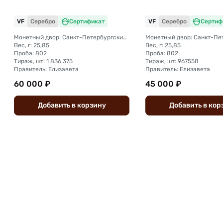
VF
Серебро
Сертификат
VF
Серебро
Сертиф
Монетный двор: Санкт-Петербургский монетный двор
Вес, г: 25,85
Вес, г: 25,85
Проба: 802
Проба: 802
Тираж, шт: 1 836 375
Тираж, шт: 967558
Правитель: Елизавета
Правитель: Елизавета
60 000 ₽
45 000 ₽
Добавить
в
корзину
Добавить
в
кор