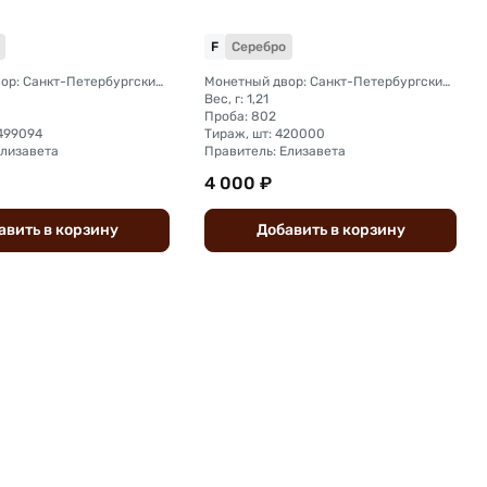
F
Серебро
Монетный двор: Санкт-Петербургский монетный двор
Монетный двор: Санкт-Петербургский монетный двор
Вес, г: 1,21
Проба: 802
3499094
Тираж, шт: 420000
Елизавета
Правитель: Елизавета
4 000 ₽
авить
в
корзину
Добавить
в
корзину