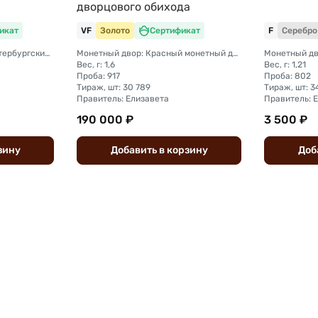
дворцового обихода
икат
VF
Золото
Сертификат
F
Серебро
Монетный двор: Санкт-Петербургский монетный двор
Монетный двор: Красный монетный двор (Москва)
Вес, г: 1,6
Вес, г: 1,21
Проба: 917
Проба: 802
Тираж, шт: 30 789
Тираж, шт: 
Правитель: Елизавета
Правитель: 
190 000 ₽
3 500 ₽
зину
Добавить
в
корзину
Доб