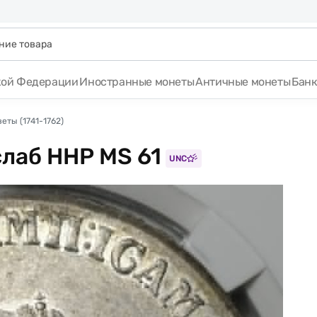
кой Федерации
Иностранные монеты
Античные монеты
Бан
еты (1741-1762)
слаб ННР MS 61
UNC