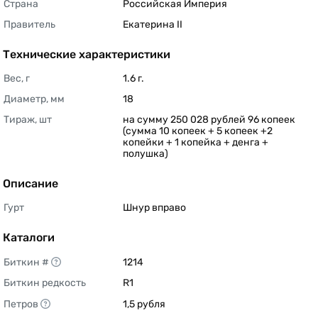
Страна
Российская Империя 
Правитель
Екатерина II 
Технические характеристики
Вес, г
1.6 г. 
Диаметр, мм
18 
Тираж, шт
на сумму 250 028 рублей 96 копеек 
(сумма 10 копеек + 5 копеек +2 
копейки + 1 копейка + денга + 
полушка) 
Описание
Гурт
Шнур вправо 
Каталоги
Биткин #
1214 
Биткин редкость
R1 
Петров
1,5 рубля 