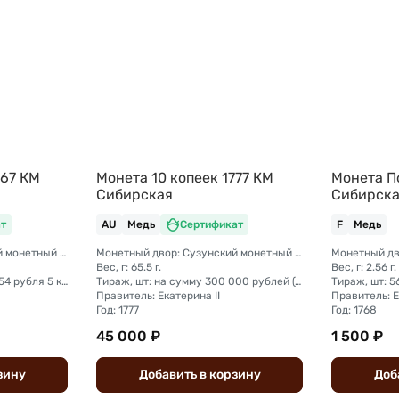
767 КМ
Монета 10 копеек 1777 КМ
Монета П
Сибирская
Сибирск
т
AU
Медь
Сертификат
F
Медь
Монетный двор: Сузунский монетный двор (Сибирь)
Монетный двор: Сузунский монетный двор (Сибирь)
Вес, г: 65.5 г.
Вес, г: 2.56 г.
Тираж, шт: на сумму 258 954 рубля 5 копеек (сумма 10 копеек + 5 копеек +2 копейки + 1 копейка + денга + полушка)
Тираж, шт: на сумму 300 000 рублей (сумма 10 копеек + 5 копеек +2 копейки + 1 копейка + денга + полушка)
Тираж, шт: 
Правитель: Екатерина II
Правитель: Е
Год: 1777
Год: 1768
45 000 ₽
1 500 ₽
зину
Добавить
в
корзину
Доб