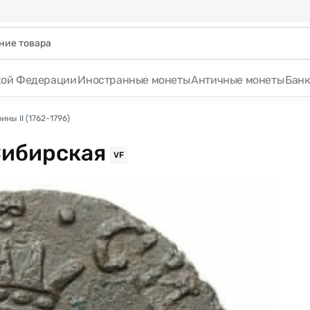
кой Федерации
Иностранные монеты
Античные монеты
Бан
ны II (1762-1796)
Сибирская
VF