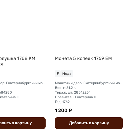
олушка 1768 КМ
Монета 5 копеек 1769 ЕМ
ая
F
Медь
Монетный двор: Екатеринбургский монетный двор
Монетный двор: Екатеринбургский монетный двор
Вес, г: 51.2 г.
5684280
Тираж, шт: 28542254
катерина II
Правитель: Екатерина II
Год: 1769
1 200 ₽
авить
в
корзину
Добавить
в
корзину