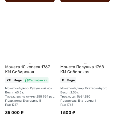
Монета 10 копеек 1767
Монета Полушка 1768
КМ Сибирская
КМ Сибирская
XF
Медь
Сертификат
F
Медь
Монетный двор: Сузунский монетный двор (Сибирь)
Монетный двор: Екатеринбургский монетный двор
Вес, г: 65.5 г.
Вес, г: 2.56 г.
Тираж, шт: на сумму 258 954 рубля 5 копеек (сумма 10 копеек + 5 копеек +2 копейки + 1 копейка + денга + полушка)
Тираж, шт: 5684280
Правитель: Екатерина II
Правитель: Екатерина II
Год: 1767
Год: 1768
35 000 ₽
1 500 ₽