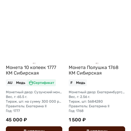
Монета 10 копеек 1777
Монета Полушка 1768
КМ Сибирская
КМ Сибирская
AU
Медь
Сертификат
F
Медь
Монетный двор: Сузунский монетный двор (Сибирь)
Монетный двор: Екатеринбургский монетный двор
Вес, г: 65.5 г.
Вес, г: 2.56 г.
Тираж, шт: на сумму 300 000 рублей (сумма 10 копеек + 5 копеек +2 копейки + 1 копейка + денга + полушка)
Тираж, шт: 5684280
Правитель: Екатерина II
Правитель: Екатерина II
Год: 1777
Год: 1768
45 000 ₽
1 500 ₽