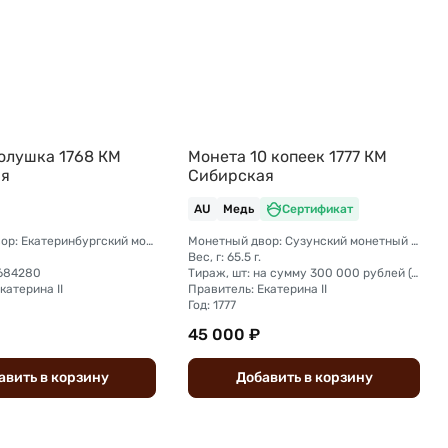
олушка 1768 КМ
Монета 10 копеек 1777 КМ
ая
Сибирская
AU
Медь
Сертификат
Монетный двор: Екатеринбургский монетный двор
Монетный двор: Сузунский монетный двор (Сибирь)
Вес, г: 65.5 г.
5684280
Тираж, шт: на сумму 300 000 рублей (сумма 10 копеек + 5 копеек +2 копейки + 1 копейка + денга + полушка)
катерина II
Правитель: Екатерина II
Год: 1777
45 000 ₽
авить
в
корзину
Добавить
в
корзину