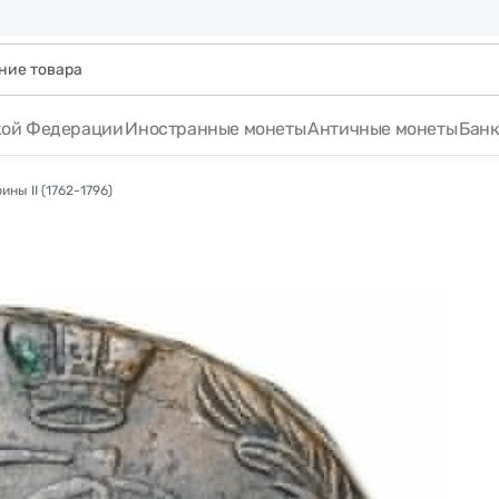
кой Федерации
Иностранные монеты
Античные монеты
Бан
ны II (1762-1796)