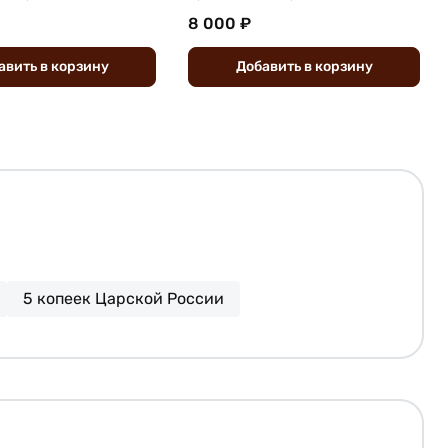
8 000 ₽
авить
в
корзину
Добавить
в
корзину
5 копеек Царской России