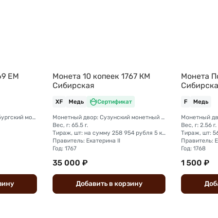
69 ЕМ
Монета 10 копеек 1767 КМ
Монета П
Сибирская
Сибирск
XF
Медь
Сертификат
F
Медь
Монетный двор: Екатеринбургский монетный двор
Монетный двор: Сузунский монетный двор (Сибирь)
Вес, г: 65.5 г.
Вес, г: 2.56 г.
Тираж, шт: на сумму 258 954 рубля 5 копеек (сумма 10 копеек + 5 копеек +2 копейки + 1 копейка + денга + полушка)
Тираж, шт: 
Правитель: Екатерина II
Правитель: Е
Год: 1767
Год: 1768
35 000 ₽
1 500 ₽
зину
Добавить
в
корзину
Доб