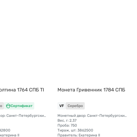
олтина 1764 СПБ TI
Монета Гривенник 1784 СПБ
о
Сертификат
VF
Серебро
Монетный двор: Санкт-Петербургский монетный двор
Монетный двор: Санкт-Петербургский монетный двор
Вес, г: 2,37
Проба: 750
542800
Тираж, шт: 3862500
катерина II
Правитель: Екатерина II