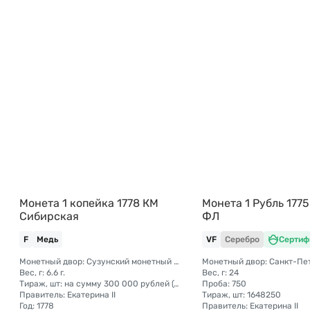
Монета 1 копейка 1778 КМ
Монета 1 Рубль 177
Сибирская
ФЛ
F
Медь
VF
Серебро
Сертиф
Монетный двор: Сузунский монетный двор (Сибирь)
Вес, г: 6.6 г.
Вес, г: 24
Тираж, шт: на сумму 300 000 рублей (сумма 10 копеек + 5 копеек +2 копейки + 1 копейка + денга + полушка)
Проба: 750
Правитель: Екатерина II
Тираж, шт: 1648250
Год: 1778
Правитель: Екатерина II