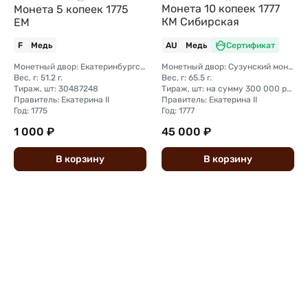
Монета 10 копеек 1777
Монета 5 копеек 1775
КМ Сибирская
ЕМ
F
Медь
AU
Медь
Сертификат
Монетный двор: Екатеринбургский монетный двор
Монетный двор: Сузунский монетный двор (Сибирь)
Вес, г: 51.2 г.
Вес, г: 65.5 г.
Тираж, шт: 30487248
Тираж, шт: на сумму 300 000 рублей (сумма 10 копеек + 5 копеек +2 копейки + 1 копейка + денга + полушка)
Правитель: Екатерина II
Правитель: Екатерина II
Год: 1775
Год: 1777
1 000 ₽
45 000 ₽
В
корзину
В
корзину