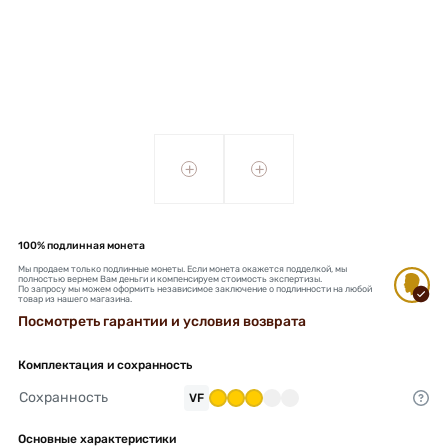
+
+
100% подлинная монета
Мы продаем только подлинные монеты. Если монета окажется подделкой, мы
полностью вернем Вам деньги и компенсируем стоимость экспертизы.
По запросу мы можем оформить независимое заключение о подлинности на любой
товар из нашего магазина.
Посмотреть гарантии и условия возврата
Комплектация и сохранность
Сохранность
VF
Основные характеристики