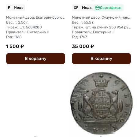
F
Медь
XF
Медь
Сертификат
Монетный двор: Екатеринбургский монетный двор
Монетный двор: Сузунский монетный двор (Сибирь)
Вес, г: 2.56 г.
Вес, г: 65.5 г.
Тираж, шт: 5684280
Тираж, шт: на сумму 258 954 рубля 5 копеек (сумма 10 копеек + 5 копеек +2 копейки + 1 копейка + денга + полушка)
Правитель: Екатерина II
Правитель: Екатерина II
Год: 1768
Год: 1767
1 500 ₽
35 000 ₽
В
корзину
В
корзину