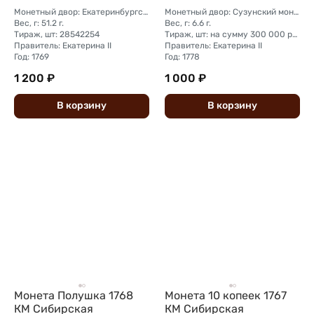
Монетный двор: Екатеринбургский монетный двор
Монетный двор: Сузунский монетный двор (Сибирь)
Вес, г: 51.2 г.
Вес, г: 6.6 г.
Тираж, шт: 28542254
Тираж, шт: на сумму 300 000 рублей (сумма 10 копеек + 5 копеек +2 копейки + 1 копейка + денга + полушка)
Правитель: Екатерина II
Правитель: Екатерина II
Год: 1769
Год: 1778
1 200 ₽
1 000 ₽
В
корзину
В
корзину
Монета Полушка 1768
Монета 10 копеек 1767
КМ Сибирская
КМ Сибирская