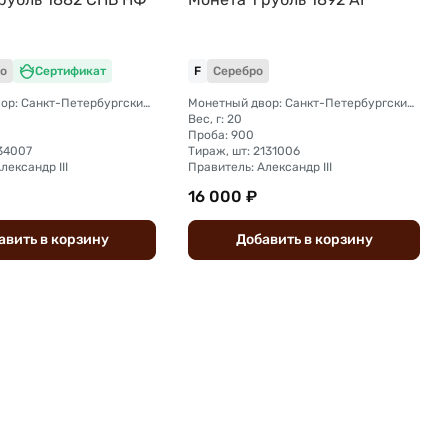
о
Сертификат
F
Серебро
Монетный двор: Санкт-Петербургский монетный двор
Монетный двор: Санкт-Петербургский монетный двор
Вес, г: 20
Проба: 900
434007
Тираж, шт: 2131006
лександр III
Правитель: Александр III
16 000 ₽
авить
в
корзину
Добавить
в
корзину