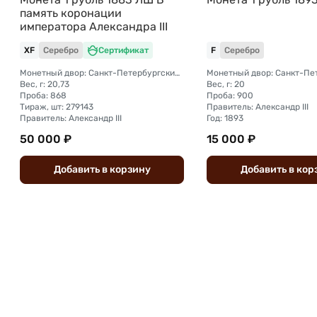
память коронации
императора Александра III
XF
Серебро
Сертификат
F
Серебро
Монетный двор: Санкт-Петербургский монетный двор
Вес, г: 20,73
Вес, г: 20
Проба: 868
Проба: 900
Тираж, шт: 279143
Правитель: Александр III
Правитель: Александр III
Год: 1893
50 000 ₽
15 000 ₽
Добавить
в
корзину
Добавить
в
кор