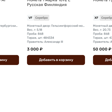
Русская Финляндия
VF
Серебро
XF
Серебр
Монетный двор: Санкт-Петербургский монетный двор
Монетный двор: Гельсингфорсский монетный двор (Финляндия)
Вес, г: 5,18
Вес, г: 20,73
Проба: 868
Проба: 868
Тираж, шт: 484334
Тираж, шт: 
Правитель: Александр III
Правитель: А
3 000 ₽
50 000 ₽
зину
Добавить
в
корзину
Доб