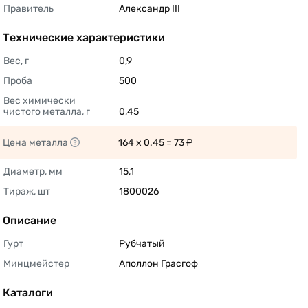
Правитель
Александр III 
Технические характеристики
Вес, г
0,9 
Проба
500 
Вес химически 
чистого металла, г
0,45 
Цена металла
164 x 0.45 = 73 ₽ 
Диаметр, мм
15,1 
Тираж, шт
1800026 
Описание
Гурт
Рубчатый 
Минцмейстер
Аполлон Грасгоф 
Каталоги