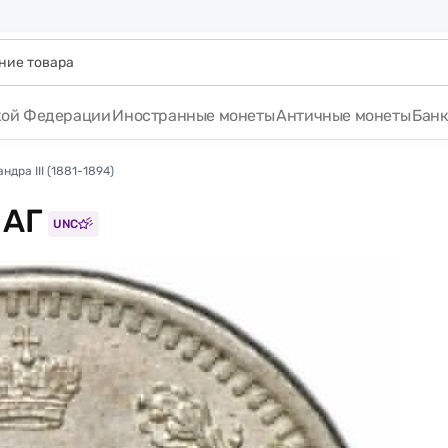
кой Федерации
Иностранные монеты
Античные монеты
Бан
дра III (1881-1894)
 АГ
UNC