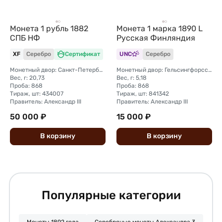
Монета 1 рубль 1882
Монета 1 марка 1890 L
СПБ НФ
Русская Финляндия
XF
Серебро
Сертификат
UNC
Серебро
Монетный двор: Санкт-Петербургский монетный двор
Монетный двор: Гельсингфорсский монетный двор (Финляндия)
Вес, г: 20,73
Вес, г: 5,18
Проба: 868
Проба: 868
Тираж, шт: 434007
Тираж, шт: 841342
Правитель: Александр III
Правитель: Александр III
50 000 ₽
15 000 ₽
В
корзину
В
корзину
Популярные категории
Монеты 1892 года
Серебряные монеты Александра 3