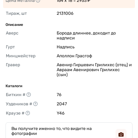
Цена металла
164 x 18 = 2953 ₽ 
Тираж, шт
2131006 
Описание
Аверс
Борода длиннее, доходит до 
надписи 
Гурт
Надпись 
Минцмейстер
Аполлон Грасгоф 
Гравер
Авенир Гиршевич Грилихес (отец) и 
Авраам Авенирович Грилихес 
(сын) 
Каталоги
Биткин #
76 
Уздеников #
2047 
Краузе #
Y46 
Вы получите именно то, что видите на
фотографии