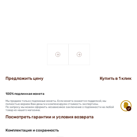
+
+
Предложить цену
Купить в 1 клик
100% подлинная монета
Мы продаем только подлинные монеты. Если монета окажется подделкой, мы
полностью вернем Вам деньги и компенсируем стоимость экспертизы.
По запросу мы можем оформить независимое заключение о подлинности на любой
товар из нашего магазина.
Посмотреть гарантии и условия возврата
Комплектация и сохранность