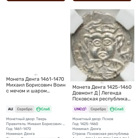
Монета Денга 1461-1470
Михаил Борисович Воин
Монета Денга 1425-1460
с мечом и шаром
Довмонт Д | Легенда
Тверское княжество
Псковская республика
слаб ННР AU 55
Псков слаб ННР MS 61
AU
Серебро
Слаб
UNC
Серебро
Слаб
Монетный двор: Тверь
Монетный двор: Псков
Правитель: Михаил Борисович (1461—1485)
Год: 1425-1460
Год: 1461-1470
Номинал: Денга
Номинал: Денга
Страна: Псковская республика