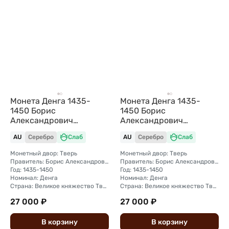
Монета Денга 1435-
Монета Денга 1435-
1450 Борис
1450 Борис
Александрович
Александрович
Чеканщик Тверское
Чеканщик Тверское
AU
Серебро
Слаб
AU
Серебро
Слаб
княжество слаб ННР AU
княжество слаб ННР AU
58
58
Монетный двор: Тверь
Монетный двор: Тверь
Правитель: Борис Александрович (1426 - 1461)
Правитель: Борис Александрович (1426 - 1461)
Год: 1435-1450
Год: 1435-1450
Номинал: Денга
Номинал: Денга
Страна: Великое княжество Тверское
Страна: Великое княжество Тверское
27 000 ₽
27 000 ₽
В
корзину
В
корзину