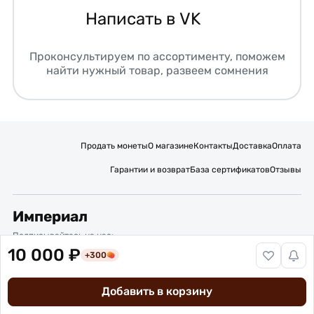
Написать в VK
Проконсультируем по ассортименту, поможем
найти нужный товар, развеем сомнения
Продать монеты
О магазине
Контакты
Доставка
Оплата
Гарантии и возврат
База сертификатов
Отзывы
Империал
Подписывайтесь на нас:
10 000 ₽
+300
Вакансии
Публичная оферта
Политика обработки персональных данных
Карта сайта
Добавить в корзину
© 2016 – 2026 ИП Титов Александр Михайлович
Нумизматический интернет-магазин “Империал”