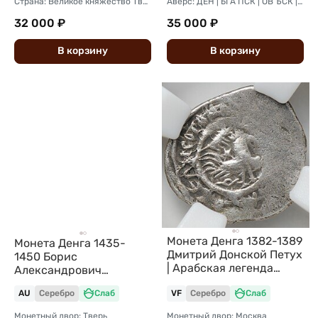
Страна: Великое княжество Тверское
Аверс: ДЕН | ЬГА ПСК | ОВ ЪСК | AIА
32 000 ₽
35 000 ₽
В
корзину
В
корзину
Монета Денга 1382-1389
Монета Денга 1435-
Дмитрий Донской Петух
1450 Борис
| Арабская легенда
Александрович
Московское княжество
Чеканщик Тверское
слаб ННР VF
AU
Серебро
Слаб
VF
Серебро
Слаб
княжество слаб ННР AU
58
Монетный двор: Тверь
Монетный двор: Москва