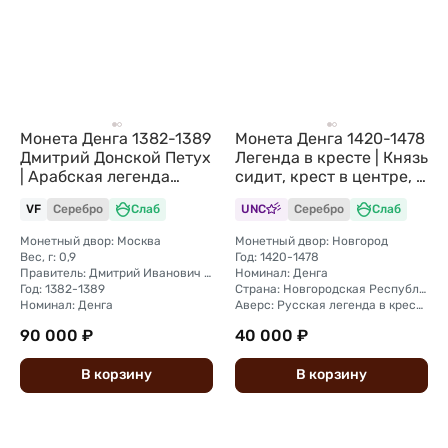
Монета Денга 1382-1389
Монета Денга 1420-1478
Дмитрий Донской Петух
Легенда в кресте | Князь
| Арабская легенда
сидит, крест в центре, С
Московское княжество
Новгород слаб ННР MS
VF
Серебро
Слаб
UNC
Серебро
Слаб
слаб ННР VF+
62
Монетный двор: Москва
Монетный двор: Новгород
Вес, г: 0,9
Год: 1420-1478
Правитель: Дмитрий Иванович Донской (1359—1389)
Номинал: Денга
Год: 1382-1389
Страна: Новгородская Республика
Номинал: Денга
Аверс: Русская легенда в кресте: "В ЛI / КГ ОNO / ВА ГРО / Д А"
90 000 ₽
40 000 ₽
В
корзину
В
корзину