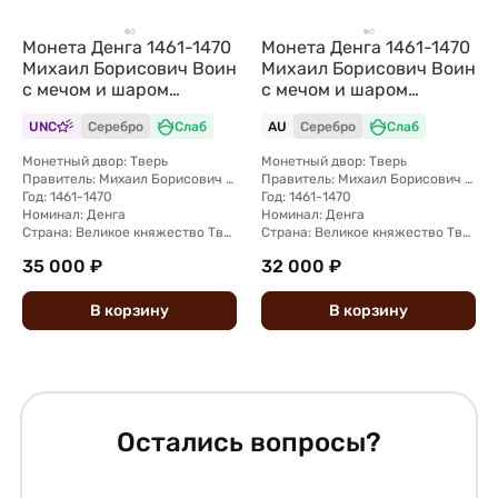
Монета Денга 1461-1470
Монета Денга 1461-1470
Михаил Борисович Воин
Михаил Борисович Воин
с мечом и шаром
с мечом и шаром
Тверское княжество
Тверское княжество
UNC
Серебро
Слаб
AU
Серебро
Слаб
слаб ННР MS 61
слаб ННР AU 55
Монетный двор: Тверь
Монетный двор: Тверь
Правитель: Михаил Борисович (1461—1485)
Правитель: Михаил Борисович (1461—1485)
Год: 1461-1470
Год: 1461-1470
Номинал: Денга
Номинал: Денга
Страна: Великое княжество Тверское
Страна: Великое княжество Тверское
35 000 ₽
32 000 ₽
В
корзину
В
корзину
Остались вопросы?