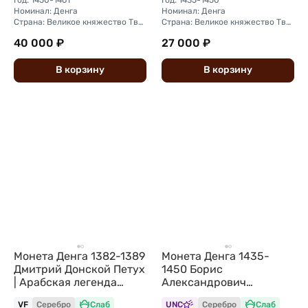
Год: 1450-1461
Год: 1435-1450
Номинал: Денга
Номинал: Денга
Страна: Великое княжество Тверское
Страна: Великое княжество Тверское
40 000 ₽
27 000 ₽
В
корзину
В
корзину
Монета Денга 1382-1389
Монета Денга 1435-
Дмитрий Донской Петух
1450 Борис
| Арабская легенда
Александрович
Московское княжество
Чеканщик Тверское
VF
Серебро
Слаб
UNC
Серебро
Слаб