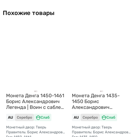
Похожие товары
Монета Денга 1450-1461
Монета Денга 1435-
Борис Александрович
1450 Борис
Легенда | Воин с саблей,
Александрович
рука в бок Тверское
Чеканщик Тверское
AU
Серебро
Слаб
AU
Серебро
Слаб
княжество слаб ННР AU
княжество слаб ННР AU
58
58
Монетный двор: Тверь
Монетный двор: Тверь
Правитель: Борис Александрович (1426 — 1461)
Правитель: Борис Александрович (1426 - 1461)