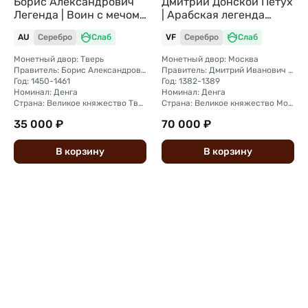
Борис Александрович
Дмитрий Донской Петух
Легенда | Воин с мечом
| Арабская легенда
и шаром Тверское
Московское княжество
AU
Серебро
Слаб
VF
Серебро
Слаб
княжество слаб ННР AU
слаб ННР VF
53
Монетный двор: Тверь
Монетный двор: Москва
Правитель: Борис Александрович (1426 — 1461)
Правитель: Дмитрий Иванович Донской (1359—1389)
Год: 1450-1461
Год: 1382-1389
Номинал: Денга
Номинал: Денга
Страна: Великое княжество Тверское
Страна: Великое княжество Московское
35 000 ₽
70 000 ₽
В
корзину
В
корзину