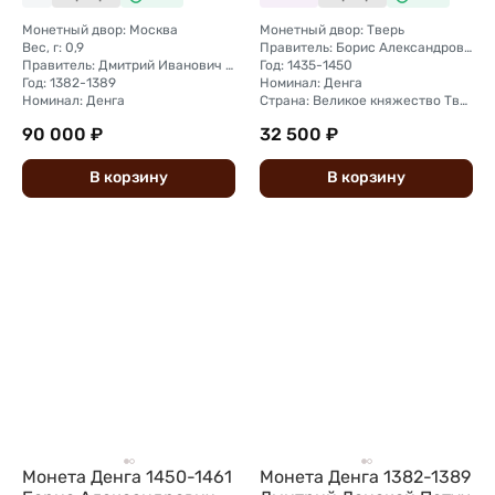
слаб ННР VF+
княжество слаб NGC MS
62
Монетный двор: Москва
Монетный двор: Тверь
Вес, г: 0,9
Правитель: Борис Александрович (1426 - 1461)
Правитель: Дмитрий Иванович Донской (1359—1389)
Год: 1435-1450
Год: 1382-1389
Номинал: Денга
Номинал: Денга
Страна: Великое княжество Тверское
90 000 ₽
32 500 ₽
В
корзину
В
корзину
Монета Денга 1450-1461
Монета Денга 1382-1389