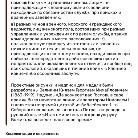
помощь больным и раненым воинам, лицам, не
принадлежащим к военному званию, если они
находились по обязанностям службы при войсках и
врачебных заведениях;
в) разных чинов военного, морского и гражданского
ведомств, лиц женского пола, состоявших при разных
управлениях и учреждениях по делам службы, а также
командированных в места расположения; г)
вольнонаемную прислугу из отставных и запасных
нижних чинов и тех из вольнонаемных, не
принадлежащих к военному званию, находившихся при
войсках, непосредственно действовавших против
неприятеля, кои оказали военные отличия, и вообще лиц
всех сословий, оказавших в течение войны с Японией
какие-либо особенные заслуги.
Проектные рисунки и надписи для медали были
разработаны Великим Князем Георгием Михайловичем
(1863–1919). Надпись «Да вознесет вас Господь в свое
время» была начертана лично Императором Николаем II
и является непрямой цитатой из библейского 1-го
Соборного послания св. апостола Петра, в переводе на
русский язык: «Итак смиритесь под крепкую руку
Божию, да вознесет вас в свое время»
Комплектация и сохранность