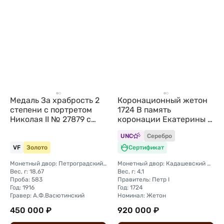
Медаль За храбрость 2
Коронационный жетон
степени с портретом
1724 В память
Николая II № 27879 с
коронации Екатерины I
клеймом
W БОГА серебро,
UNC
Серебро
новодел
VF
Золото
Сертификат
Монетный двор: Петроградский монетный двор
Монетный двор: Кадашевский монетный двор (Москва)
Вес, г: 18,67
Вес, г: 4,1
Проба: 583
Правитель: Петр I
Год: 1916
Год: 1724
Гравер: А.Ф.Васютинский
Номинал: Жетон
450 000 ₽
920 000 ₽