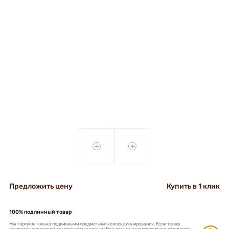
+
+
Предложить цену
Купить в 1 клик
100% подлинный товар
Мы торгуем только подлинными предметами коллекционирования. Если товар
окажется подделкой, мы полностью вернем Вам деньги и компенсируем стоимость