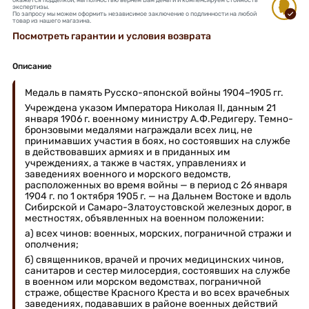
экспертизы.
По запросу мы можем оформить независимое заключение о подлинности на любой
товар из нашего магазина.
Посмотреть гарантии и условия возврата
Описание
Медаль в память Русско-японской войны 1904–1905 гг.
Учреждена указом Императора Николая II, данным 21
января 1906 г. военному министру А.Ф.Редигеру. Темно-
бронзовыми медалями награждали всех лиц, не
принимавших участия в боях, но состоявших на службе
в действовавших армиях и в приданных им
учреждениях, а также в частях, управлениях и
заведениях военного и морского ведомств,
расположенных во время войны — в период с 26 января
1904 г. по 1 октября 1905 г. — на Дальнем Востоке и вдоль
Сибирской и Самаро-Златоустовской железных дорог, в
местностях, объявленных на военном положении:
а) всех чинов: военных, морских, пограничной стражи и
ополчения;
б) священников, врачей и прочих медицинских чинов,
санитаров и сестер милосердия, состоявших на службе
в военном или морском ведомствах, пограничной
страже, обществе Красного Креста и во всех врачебных
заведениях, подававших в районе военных действий