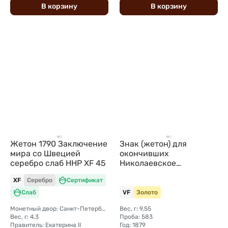
В
корзину
В
корзину
Жетон 1790 Заключение
Знак (жетон) для
мира со Швецией
окончивших
серебро слаб ННР XF 45
Николаевское
кавалерийское училище
XF
Серебро
Сертификат
золото 56 пробы
Слаб
VF
Золото
Монетный двор: Санкт-Петербургский монетный двор
Вес, г: 9,55
Вес, г: 4,3
Проба: 583
Правитель: Екатерина II
Год: 1879