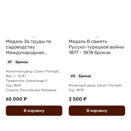
Медаль За труды по
Медаль В память
садоводству
Русско-турецкой войны
Международная
1877 - 1878 бронза
выставка 1869
XF
Бронза
Российское общество
Семенов 54 мм бронза
Монетный двор: Санкт-Петербургский
Вес, г: 76,87
VG
Бронза
Правитель: Александр II
Год: 1869
Монетный двор: Санкт-Петербургский
Страна: Российская Империя
Год: 1878
65 000 ₽
2 500 ₽
В
корзину
В
корзину