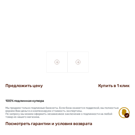
+
+
Предложить цену
Купить в 1 клик
100% подлинная купюра
Мы продаем только подлинные банкноты. Если бона окажется подделкой, мы полностью
вернем Вам деньги и компенсируем стоимость экспертизы.
По запросу мы можем оформить независимое заключение о подлинности на любой
товар из нашего магазина.
Посмотреть гарантии и условия возврата