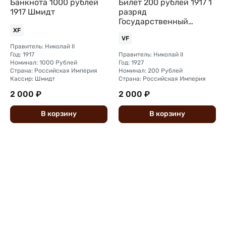
Банкнота 1000 рублей
Билет 200 рублей 1917 1
1917 Шмидт
разряд
Государственный
внутренний
XF
VF
выигрышный заем
Правитель: Николай II
Иркутское ОГБ
Год: 1917
Правитель: Николай II
Номинал: 1000 Рублей
Год: 1927
Страна: Российская Империя
Номинал: 200 Рублей
Кассир: Шмидт
Страна: Российская Империя
2 000 ₽
2 000 ₽
В
корзину
В
корзину