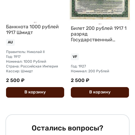
Банкнота 1000 рублей
Билет 200 рублей 1917 1
1917 Шмидт
разряд
Государственный
AU
внутренний
выигрышный заем
Правитель: Николай II
Красноярское ОГБ
Год: 1917
VF
Номинал: 1000 Рублей
Страна: Российская Империя
Год: 1927
Кассир: Шмидт
Номинал: 200 Рублей
2 500 ₽
2 500 ₽
В
корзину
В
корзину
Остались вопросы?