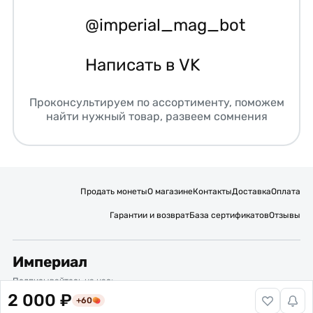
@imperial_mag_bot
Написать в VK
Проконсультируем по ассортименту, поможем
найти нужный товар, развеем сомнения
Продать монеты
О магазине
Контакты
Доставка
Оплата
Гарантии и возврат
База сертификатов
Отзывы
Империал
Подписывайтесь на нас:
2 000 ₽
+60
Вакансии