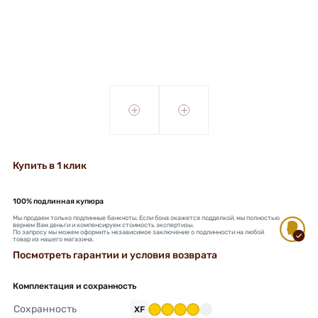
+
+
Купить в 1 клик
100% подлинная купюра
Мы продаем только подлинные банкноты. Если бона окажется подделкой, мы полностью
вернем Вам деньги и компенсируем стоимость экспертизы.
По запросу мы можем оформить независимое заключение о подлинности на любой
товар из нашего магазина.
Посмотреть гарантии и условия возврата
Комплектация и сохранность
Сохранность
XF