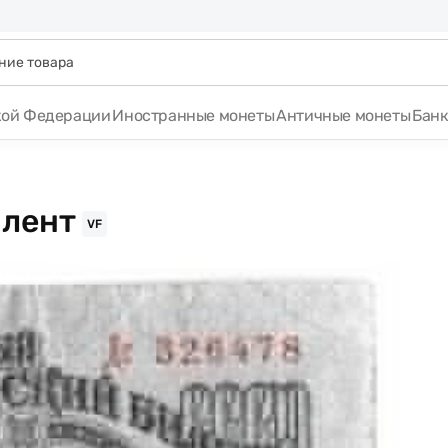
кой Федерации
Иностранные монеты
Античные монеты
Бан
 лент
VF