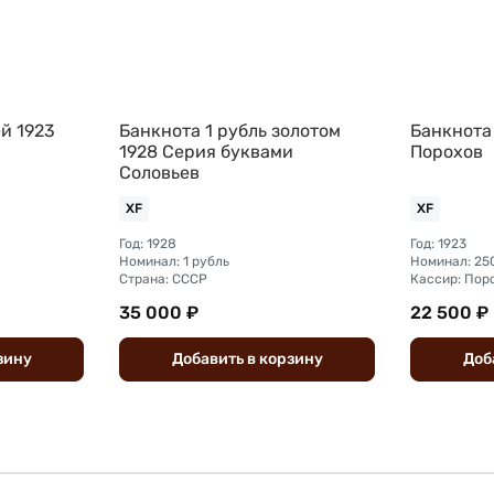
й 1923
Банкнота 1 рубль золотом
Банкнота
1928 Серия буквами
Порохов
Соловьев
XF
XF
Год: 1928
Год: 1923
Номинал: 1 рубль
Номинал: 25
Страна: СССР
Кассир: Пор
35 000 ₽
22 500 ₽
зину
Добавить
в
корзину
Доб