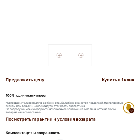
+
+
Предложить цену
Купить в 1 клик
100% подлинная купюра
Мы продаем только подлинные банкноты. Если бона окажется подделкой, мы полностью
вернем Вам деньги и компенсируем стоимость экспертизы.
По запросу мы можем оформить независимое заключение о подлинности на любой
товар из нашего магазина.
Посмотреть гарантии и условия возврата
Комплектация и сохранность