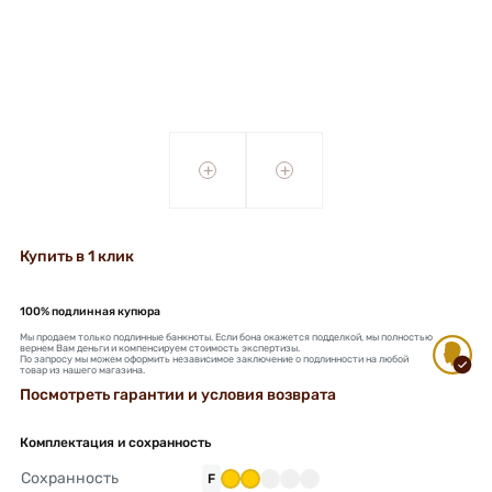
+
+
Купить в 1 клик
100% подлинная купюра
Мы продаем только подлинные банкноты. Если бона окажется подделкой, мы полностью
вернем Вам деньги и компенсируем стоимость экспертизы.
По запросу мы можем оформить независимое заключение о подлинности на любой
товар из нашего магазина.
Посмотреть гарантии и условия возврата
Комплектация и сохранность
Сохранность
F