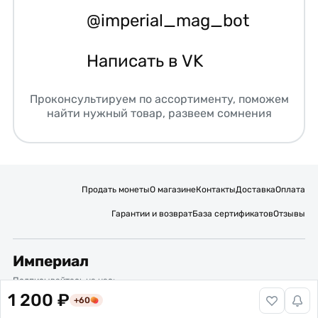
@imperial_mag_bot
Написать в VK
Проконсультируем по ассортименту, поможем
найти нужный товар, развеем сомнения
Продать монеты
О магазине
Контакты
Доставка
Оплата
Гарантии и возврат
База сертификатов
Отзывы
Империал
Подписывайтесь на нас:
1 200 ₽
+60
Вакансии
Публичная оферта