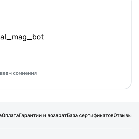
ial_mag_bot
звеем сомнения
а
Оплата
Гарантии и возврат
База сертификатов
Отзывы