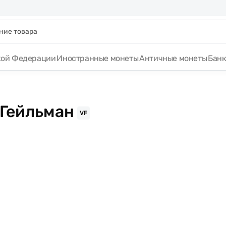
кой Федерации
Иностранные монеты
Античные монеты
Бан
 Гейльман
VF