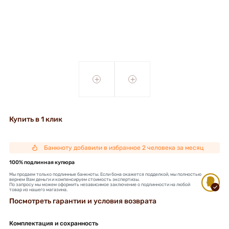
+
+
Купить в 1 клик
Банкноту добавили в избранное 2 человека за месяц
100% подлинная купюра
Мы продаем только подлинные банкноты. Если бона окажется подделкой, мы полностью
вернем Вам деньги и компенсируем стоимость экспертизы.
По запросу мы можем оформить независимое заключение о подлинности на любой
товар из нашего магазина.
Посмотреть гарантии и условия возврата
Комплектация и сохранность