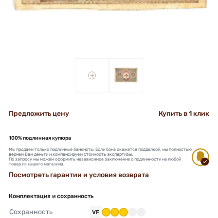
+
+
Предложить цену
Купить в 1 клик
100% подлинная купюра
Мы продаем только подлинные банкноты. Если бона окажется подделкой, мы полностью
вернем Вам деньги и компенсируем стоимость экспертизы.
По запросу мы можем оформить независимое заключение о подлинности на любой
товар из нашего магазина.
Посмотреть гарантии и условия возврата
Комплектация и сохранность
Сохранность
VF