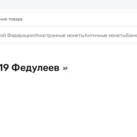
кой Федерации
Иностранные монеты
Античные монеты
Бан
919 Федулеев
XF