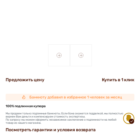
+
+
Предложить цену
Купить в 1 клик
Банкноту добавил в избранное 1 человек за месяц
100% подлинная купюра
Мы продаем только подлинные банкноты. Если бона окажется подделкой, мы полностью
вернем Вам деньги и компенсируем стоимость экспертизы.
По запросу мы можем оформить независимое заключение о подлинности на любой
товар из нашего магазина.
Посмотреть гарантии и условия возврата