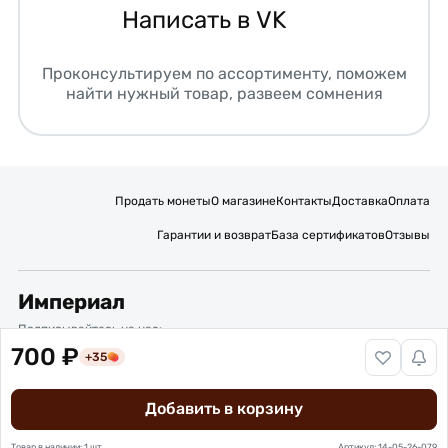
Написать в VK
Проконсультируем по ассортименту, поможем
найти нужный товар, развеем сомнения
Продать монеты
О магазине
Контакты
Доставка
Оплата
Гарантии и возврат
База сертификатов
Отзывы
Империал
Подписывайтесь на нас:
700 ₽
+35
Вакансии
Публичная оферта
Политика обработки персональных данных
Карта сайта
Добавить в корзину
© 2016 – 2026 ИП Титов Александр Михайлович
Нумизматический интернет-магазин “Империал”
Товар в наличии: 1 шт.
Артикул: 14-05-26-079