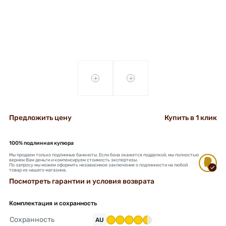
+
+
Предложить цену
Купить в 1 клик
100% подлинная купюра
Мы продаем только подлинные банкноты. Если бона окажется подделкой, мы полностью
вернем Вам деньги и компенсируем стоимость экспертизы.
По запросу мы можем оформить независимое заключение о подлинности на любой
товар из нашего магазина.
Посмотреть гарантии и условия возврата
Комплектация и сохранность
Сохранность
AU