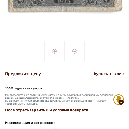
+
+
Предложить цену
Купить в 1 клик
100% подлинная купюра
Мы продаем только подлинные банкноты. Если бона окажется подделкой, мы полностью
вернем Вам деньги и компенсируем стоимость экспертизы.
По запросу мы можем оформить независимое заключение о подлинности на любой
товар из нашего магазина.
Посмотреть гарантии и условия возврата
Комплектация и сохранность