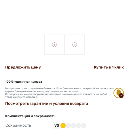
+
+
Предложить цену
Купить в 1 клик
100% подлинная купюра
Мы продаем только подлинные банкноты. Если бона окажется подделкой, мы полностью
вернем Вам деньги и компенсируем стоимость экспертизы.
По запросу мы можем оформить независимое заключение о подлинности на любой
товар из нашего магазина.
Посмотреть гарантии и условия возврата
Комплектация и сохранность
Сохранность
VG