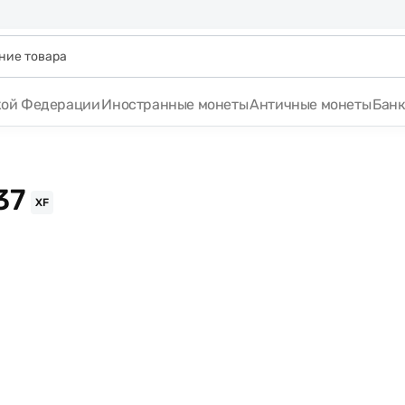
кой Федерации
Иностранные монеты
Античные монеты
Бан
37
XF