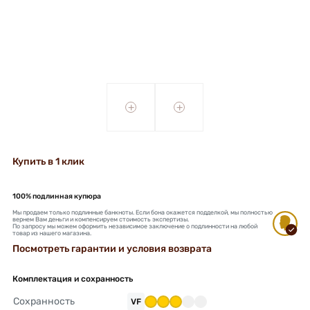
+
+
Купить в 1 клик
100% подлинная купюра
Мы продаем только подлинные банкноты. Если бона окажется подделкой, мы полностью
вернем Вам деньги и компенсируем стоимость экспертизы.
По запросу мы можем оформить независимое заключение о подлинности на любой
товар из нашего магазина.
Посмотреть гарантии и условия возврата
Комплектация и сохранность
Сохранность
VF