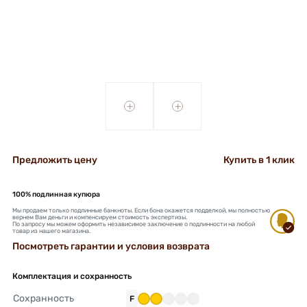
+
+
Предложить цену
Купить в 1 клик
100% подлинная купюра
Мы продаем только подлинные банкноты. Если бона окажется подделкой, мы полностью
вернем Вам деньги и компенсируем стоимость экспертизы.
По запросу мы можем оформить независимое заключение о подлинности на любой
товар из нашего магазина.
Посмотреть гарантии и условия возврата
Комплектация и сохранность
Сохранность
F