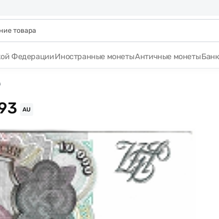
кой Федерации
Иностранные монеты
Античные монеты
Бан
в
93
AU