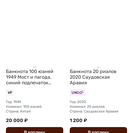
Банкнота 100 юаней
Банкнота 20 риалов
1949 Мост и пагода,
2020 Саудовская
синий подпечаток
Аравия
Китайская Республика
VF
UNC
Китай
Год: 1949
Год: 2020
Номинал: 100 юаней
Номинал: 20 риалов
Страна: Китай
Страна: Саудовская Аравия
20 000 ₽
1 200 ₽
В
корзину
В
корзину